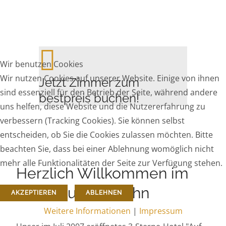
Wir benutzen Cookies
Wir nutzen Cookies auf unserer Website. Einige von ihnen
Jetzt Zimmer zum
sind essenziell für den Betrieb der Seite, während andere
bestpreis buchen!
uns helfen, diese Website und die Nutzererfahrung zu
verbessern (Tracking Cookies). Sie können selbst
entscheiden, ob Sie die Cookies zulassen möchten. Bitte
beachten Sie, dass bei einer Ablehnung womöglich nicht
mehr alle Funktionalitäten der Seite zur Verfügung stehen.
Herzlich Willkommen im
Hotel Auf der Bühn
AKZEPTIEREN
ABLEHNEN
Weitere Informationen
|
Impressum